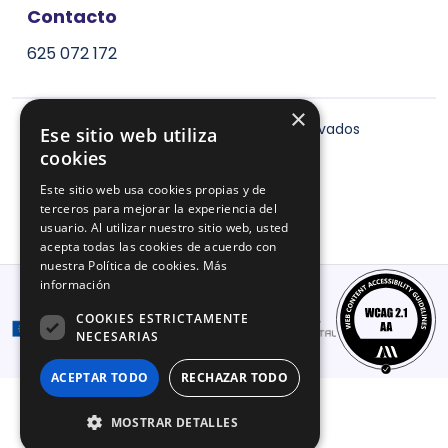
Contacto
625 072 172
×
2026
© Todos los derechos reservados
Ese sitio web utiliza
cookies
Términos de uso
Este sitio web usa cookies propias y de
Política de privacidad
terceros para mejorar la experiencia del
Política de cookies
usuario. Al utilizar nuestro sitio web, usted
Mapa del sitio
acepta todas las cookies de acuerdo con
nuestra Política de cookies.
Más
C
información
COOKIES ESTRICTAMENTE
NECESARIAS
ACEPTAR TODO
RECHAZAR TODO
MOSTRAR DETALLES